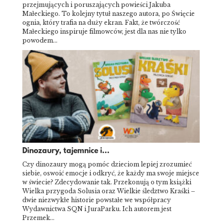
przejmujących i poruszających powieści Jakuba
Małeckiego. To kolejny tytuł naszego autora, po Święcie
ognia, który trafia na duży ekran. Fakt, że twórczość
Małeckiego inspiruje filmowców, jest dla nas nie tylko
powodem…
Dinozaury, tajemnice i...
Czy dinozaury mogą pomóc dzieciom lepiej zrozumieć
siebie, oswoić emocje i odkryć, że każdy ma swoje miejsce
w świecie? Zdecydowanie tak. Przekonują o tym książki
Wielka przygoda Solusia oraz Wielkie śledztwo Kraśki –
dwie niezwykłe historie powstałe we współpracy
Wydawnictwa SQN i JuraParku. Ich autorem jest
Przemek…