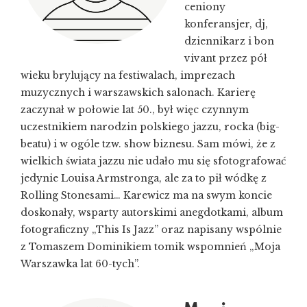
ceniony
konferansjer, dj,
dziennikarz i bon
vivant przez pół
wieku brylujący na festiwalach, imprezach
muzycznych i warszawskich salonach. Karierę
zaczynał w połowie lat 50., był więc czynnym
uczestnikiem narodzin polskiego jazzu, rocka (big-
beatu) i w ogóle tzw. show biznesu. Sam mówi, że z
wielkich świata jazzu nie udało mu się sfotografować
jedynie Louisa Armstronga, ale za to pił wódkę z
Rolling Stonesami… Karewicz ma na swym koncie
doskonały, wsparty autorskimi anegdotkami, album
fotograficzny „This Is Jazz” oraz napisany wspólnie
z Tomaszem Dominikiem tomik wspomnień „Moja
Warszawka lat 60-tych”.