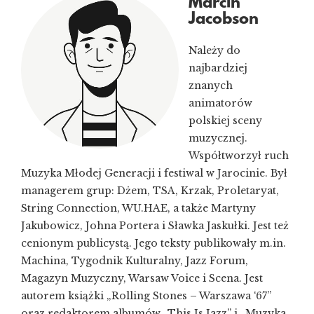
Marcin
Jacobson
Należy do
najbardziej
znanych
animatorów
polskiej sceny
muzycznej.
Współtworzył ruch
Muzyka Młodej Generacji i festiwal w Jarocinie. Był
managerem grup: Dżem, TSA, Krzak, Proletaryat,
String Connection, WU.HAE, a także Martyny
Jakubowicz, Johna Portera i Sławka Jaskułki. Jest też
cenionym publicystą. Jego teksty publikowały m.in.
Machina, Tygodnik Kulturalny, Jazz Forum,
Magazyn Muzyczny, Warsaw Voice i Scena. Jest
autorem książki „Rolling Stones – Warszawa ‘67”
oraz redaktorem albumów „This Is Jazz” i „Muzyka