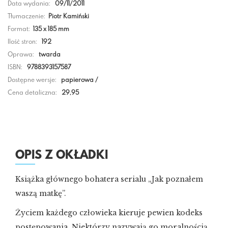
Data wydania:
09/11/2011
Tłumaczenie:
Piotr Kamiński
Format:
135 x 185 mm
Ilość stron:
192
Oprawa:
twarda
ISBN:
9788393157587
Dostępne wersje:
papierowa /
Cena detaliczna:
29,95
OPIS Z OKŁADKI
Książka głównego bohatera serialu „Jak poznałem
waszą matkę”.
Życiem każdego człowieka kieruje pewien kodeks
postępowania. Niektórzy nazywają go moralnością.