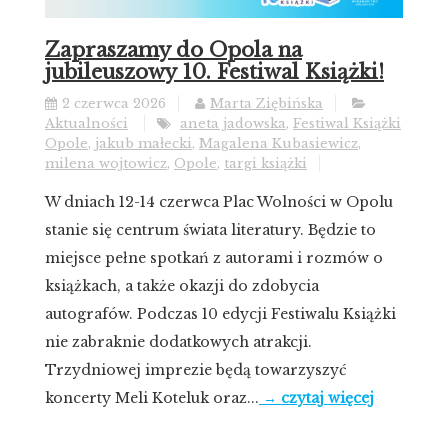
Zapraszamy do Opola na
jubileuszowy 10. Festiwal Książki!
2 czerwca 2026
Marta Ziębińska
Aktualności
aneta jadowska
,
Festiwal Książki
Opole
,
jakub małecki
,
Magalena Kubasiewicz
,
milena wojtowicz
,
Opole
,
targi książki
W dniach 12-14 czerwca Plac Wolności w Opolu
stanie się centrum świata literatury. Będzie to
miejsce pełne spotkań z autorami i rozmów o
książkach, a także okazji do zdobycia
autografów. Podczas 10 edycji Festiwalu Książki
nie zabraknie dodatkowych atrakcji.
Trzydniowej imprezie będą towarzyszyć
koncerty Meli Koteluk oraz...
→ czytaj więcej