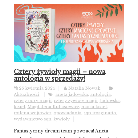
Cztery żywioły magii – nowa
antologia w sprzedaży!
26 kwietnia 2024
Natalia Nowak
Aktualności
aneta jadowska
,
antologia
,
cztery pory magii
,
cztery żywioły magii
,
Jadowska
,
kisiel
,
Magdalena Kubasiewicz
,
marta kisiel
,
milena wojtowicz
,
opowiadania
,
sqn imaginatio
,
wydawnictwo sqn
,
żywioły
Fantastyczny dream team powraca! Aneta