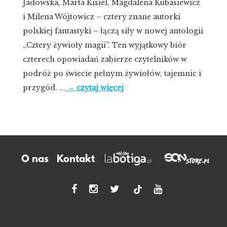
Jadowska, Marta Kisiel, Magdalena Kubasiewicz
i Milena Wójtowicz – cztery znane autorki
polskiej fantastyki – łączą siły w nowej antologii
„Cztery żywioły magii”. Ten wyjątkowy biór
czterech opowiadań zabierze czytelników w
podróż po świecie pełnym żywiołów, tajemnic i
przygód. ...
→ czytaj więcej
O nas
Kontakt
tiktok