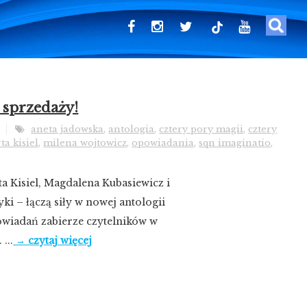
tiktok
 sprzedaży!
aneta jadowska
,
antologia
,
cztery pory magii
,
cztery
ta kisiel
,
milena wojtowicz
,
opowiadania
,
sqn imaginatio
,
 Kisiel, Magdalena Kubasiewicz i
ki – łączą siły w nowej antologii
owiadań zabierze czytelników w
...
→ czytaj więcej