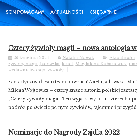
SQN POMAGAMY
AKTUALNOŚCI
KSIĘGARNIE
Cztery żywioły magii – nowa antologia w
26 kwietnia 2024
Natalia Nowak
Aktualności
żywioły magii
,
Jadowska
,
kisiel
,
Magdalena Kubasiewicz
,
mar
wydawnictwo sqn
,
żywioły
Fantastyczny dream team powraca! Aneta Jadowska, Marta
Milena Wójtowicz – cztery znane autorki polskiej fantasty
„Cztery żywioły magii”. Ten wyjątkowy biór czterech op
podróż po świecie pełnym żywiołów, tajemnic i przygód. 
Nominacje do Nagrody Zajdla 2022