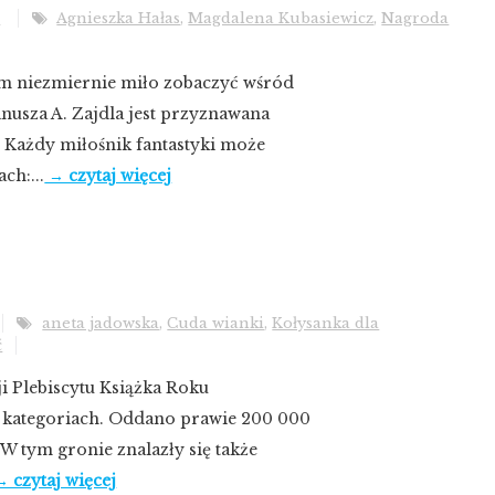
i
Agnieszka Hałas
,
Magdalena Kubasiewicz
,
Nagroda
am niezmiernie miło zobaczyć wśród
usza A. Zajdla jest przyznawana
. Każdy miłośnik fantastyki może
ch:...
→ czytaj więcej
aneta jadowska
,
Cuda wianki
,
Kołysanka dla
ć
i Plebiscytu Książka Roku
u kategoriach. Oddano prawie 200 000
W tym gronie znalazły się także
 czytaj więcej