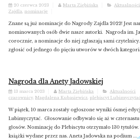
20 czerwca 2023
Marta Ziębińska
Aktualnośc
Zajdla
,
nominacje
Znane są już nominacje do Nagrody Zajdla 2022! Jest n
nominowanych osób dwie nasze autorki. Nagroda im. Jan
corocznie, a nominacje do niej zgłaszają sami czytelnicy
zgłosić od jednego do pięciu utworów w dwóch kategoria
Nagroda dla Anety Jadowskiej
13 marca 2023
Marta Ziębińska
Aktualności
czarownicy
,
Magdalena Kubasiewicz
,
plebiscyt Lubimyczyta
W piątek, 10 marca zostały ogłoszone wyniki ósmej edycj
Lubimyczytać. Głosowanie odbywało się aż w czternast
głosów. Nominację do Plebiscytu otrzymało 130 tytułów. 
książki wydane przez nas. Aneta Jadowska na podium ...
→