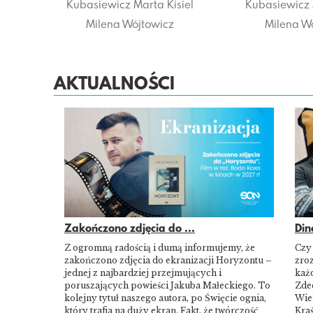
Kubasiewicz
Marta Kisiel
Kubasiewicz
Milena Wójtowicz
Milena Wo
AKTUALNOŚCI
Zakończono zdjęcia do ...
Din
Z ogromną radością i dumą informujemy, że
Czy
zakończono zdjęcia do ekranizacji Horyzontu –
zroz
jednej z najbardziej przejmujących i
każd
poruszających powieści Jakuba Małeckiego. To
Zde
kolejny tytuł naszego autora, po Święcie ognia,
Wie
który trafia na duży ekran. Fakt, że twórczość
Kraś