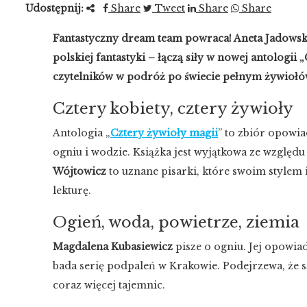
Udostępnij:
Share
Tweet
Share
Share
Fantastyczny dream team powraca! Aneta Jadowska
polskiej fantastyki – łączą siły w nowej antologi
czytelników w podróż po świecie pełnym żywiołów
Cztery kobiety, cztery żywioły
Antologia „
Cztery żywioły magii
” to zbiór opowia
ogniu i wodzie. Książka jest wyjątkowa ze względu
Wójtowicz
to uznane pisarki, które swoim stylem 
lekturę.
Ogień, woda, powietrze, ziemia
Magdalena Kubasiewicz
pisze o ogniu. Jej opowiad
bada serię podpaleń w Krakowie. Podejrzewa, że 
coraz więcej tajemnic.