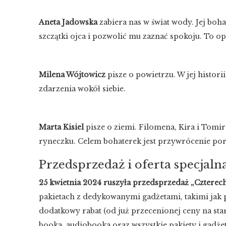
Aneta Jadowska
zabiera nas w świat wody. Jej boh
szczątki ojca i pozwolić mu zaznać spokoju. To op
Milena Wójtowicz
pisze o powietrzu. W jej histor
zdarzenia wokół siebie.
Marta Kisiel
pisze o ziemi. Filomena, Kira i Tomir
ryneczku. Celem bohaterek jest przywrócenie po
Przedsprzedaż i oferta specjaln
25 kwietnia 2024 ruszyła przedsprzedaż „Czterec
pakietach z dedykowanymi gadżetami, takimi jak 
dodatkowy rabat (od już przecenionej ceny na star
booka, audiobooka oraz wszystkie pakiety i gadżet