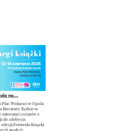
la na...
a Plac Wolności w Opolu
a literatury. Będzie to
z autorami i rozmów o
ji do zdobycia
 edycji Festiwalu Książki
ych atrakcji.