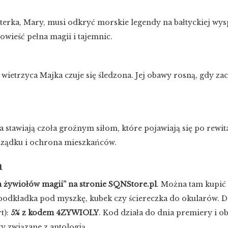
aterka, Mary, musi odkryć morskie legendy na bałtyckiej wys
owieść pełna magii i tajemnic.
ii wietrzyca Majka czuje się śledzona. Jej obawy rosną, gdy 
a stawiają czoła groźnym siłom, które pojawiają się po rewita
rządku i ochrona mieszkańców.
a
h żywiołów magii” na stronie SQNStore.pl
. Można tam kupić 
podkładka pod myszkę, kubek czy ściereczka do okularów. Do
t):
5% z kodem 4ZYWIOLY
. Kod działa do dnia premiery i ob
y związane z antologią.