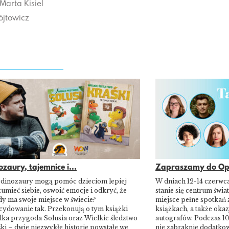
Marta Kisiel
́jtowicz
ozaury, tajemnice i...
Zapraszamy do Opo
 dinozaury mogą pomóc dzieciom lepiej
W dniach 12-14 czerwc
umieć siebie, oswoić emocje i odkryć, że
stanie się centrum świat
y ma swoje miejsce w świecie?
miejsce pełne spotkań 
cydowanie tak. Przekonują o tym książki
książkach, a także okaz
lka przygoda Solusia oraz Wielkie śledztwo
autografów. Podczas 10
ki – dwie niezwykłe historie powstałe we
nie zabraknie dodatkow