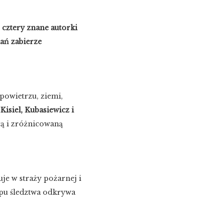
 cztery znane autorki
dań zabierze
powietrzu, ziemi,
Kisiel, Kubasiewicz i
cą i zróżnicowaną
je w straży pożarnej i
ępu śledztwa odkrywa