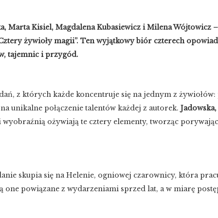
, Marta Kisiel, Magdalena Kubasiewicz i Milena Wójtowicz –
i „Cztery żywioły magii”. Ten wyjątkowy biór czterech opowia
, tajemnic i przygód.
dań, z których każde koncentruje się na jednym z żywiołów: 
 na unikalne połączenie talentów każdej z autorek.
Jadowska, 
i wyobraźnią ożywiają te cztery elementy, tworząc porywają
anie skupia się na Helenie, ogniowej czarownicy, która pracu
są one powiązane z wydarzeniami sprzed lat, a w miarę post