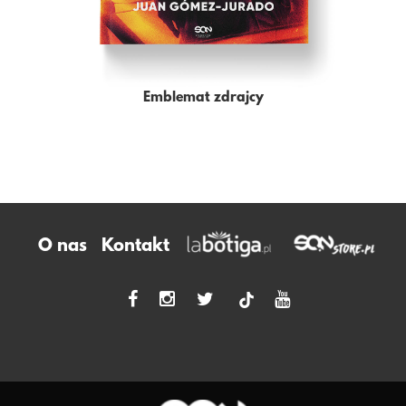
Emblemat zdrajcy
O nas
Kontakt
tiktok