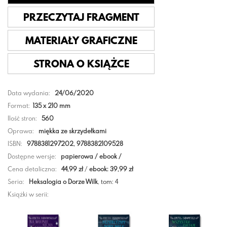
PRZECZYTAJ FRAGMENT
MATERIAŁY GRAFICZNE
STRONA O KSIĄŻCE
Data wydania:
24/06/2020
Format:
135 x 210 mm
Ilość stron:
560
Oprawa:
miękka ze skrzydełkami
ISBN:
9788381297202, 9788382109528
Dostępne wersje:
papierowa / ebook /
Cena detaliczna:
44,99 zł
/
ebook: 39,99 zł
Seria:
Heksalogia o Dorze Wilk
, tom: 4
Książki w serii: