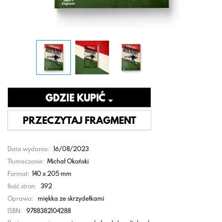
GDZIE KUPIĆ
PRZECZYTAJ FRAGMENT
Data wydania:
16/08/2023
Tłumaczenie:
Michał Okoński
Format:
140 x 205 mm
Ilość stron:
392
Oprawa:
miękka ze skrzydełkami
ISBN:
9788382104288