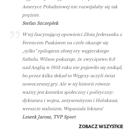
Ameryce Południowej nie rozwijałaby się tak
prężnie.
Stefan Szczepłek
W tej fascynującej opowieści Złota Jedenastka z
Ferencem Puskásem na czele okazuje się
„tylko” epilogiem złotej ery węgierskiego
futbolu. Wilson pokazuje, że zwycięstwo 6:3
nad Anglią w 1953 roku nie pojawiło się znikąd,
bo przez kilka dekad to Węgrzy uczyli świat
nowoczesnej gry. Ale w tej historii równie
ważny jest kontekst społeczny i polityczny:
dyktatura i wojna, antysemityzm i Holokaust,
wreszcie stalinizm. Wspaniała lektura!
Leszek Jarosz, TVP Sport
ZOBACZ WSZYSTKIE