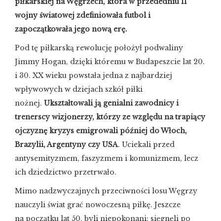
piłkarskiej na Węgrzech, która w przededniu II
wojny światowej zdefiniowała futbol i
zapoczątkowała jego nową erę.
Pod tę piłkarską rewolucję położył podwaliny
Jimmy Hogan, dzięki któremu w Budapeszcie lat 20.
i 30. XX wieku powstała jedna z najbardziej
wpływowych w dziejach szkół piłki
nożnej.
Ukształtowali ją genialni zawodnicy i
trenerscy wizjonerzy, którzy ze względu na trapiący
ojczyznę kryzys emigrowali później do Włoch,
Brazylii, Argentyny czy USA
. Uciekali przed
antysemityzmem, faszyzmem i komunizmem, lecz
ich dziedzictwo przetrwało.
Mimo nadzwyczajnych przeciwności losu Węgrzy
nauczyli świat grać nowoczesną piłkę. Jeszcze
na początku lat 50. byli niepokonani: sięgnęli po