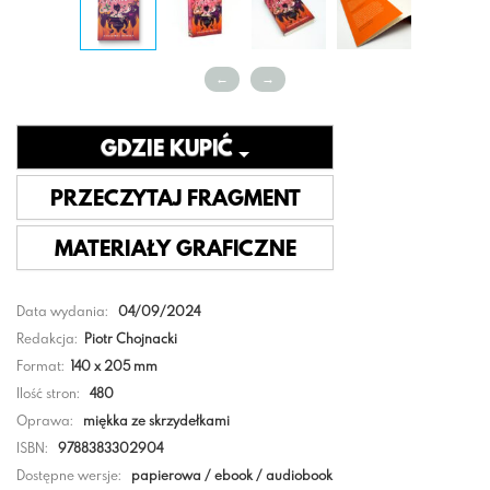
←
→
GDZIE KUPIĆ
PRZECZYTAJ FRAGMENT
MATERIAŁY GRAFICZNE
Data wydania:
04/09/2024
Redakcja:
Piotr Chojnacki
Format:
140 x 205 mm
Ilość stron:
480
Oprawa:
miękka ze skrzydełkami
ISBN:
9788383302904
Dostępne wersje:
papierowa / ebook / audiobook