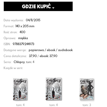
GDZIE KUPIĆ
Data wydania:
04/11/2015
Format:
140 x 205 mm
Ilość stron:
400
Oprawa:
miękka
ISBN:
9788379244973
Dostępne wersje:
papierowa / ebook / audiobook
Cena detaliczna:
37,90
/
ebook: 37,90
Seria:
Chłopcy
, tom: 4
Książki w serii:
tom: 4
tom: 4
tom: 3