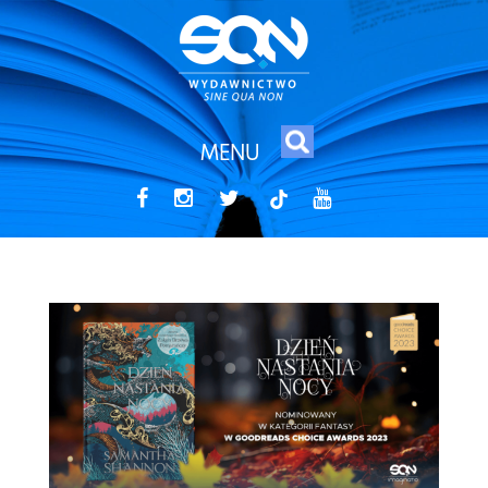
MENU
tiktok