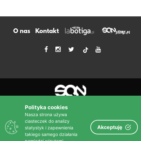
O nas
Kontakt
tiktok
Polityka cookies
Nasza strona używa
ciasteczek do analizy
Więcej niż książka!
Akceptuję
statystyk i zapewnienia
sine qua non
Wydawnictwo
takiego samego działania
pomiędzi wizytami.