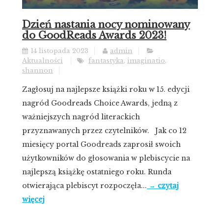
Dzień nastania nocy nominowany
do GoodReads Awards 2023!
14 listopada 2023
admin
Aktualności
fantastyka
,
imaginatio
,
shannon
Zagłosuj na najlepsze książki roku w 15. edycji
nagród Goodreads Choice Awards, jedną z
ważniejszych nagród literackich
przyznawanych przez czytelników. Jak co 12
miesięcy portal Goodreads zaprosił swoich
użytkowników do głosowania w plebiscycie na
najlepszą książkę ostatniego roku. Runda
otwierająca plebiscyt rozpoczęła...
→ czytaj
więcej