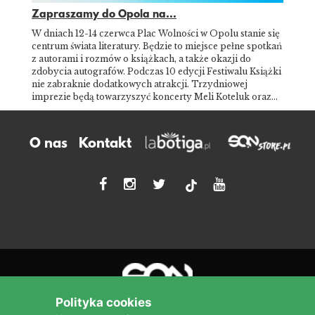
Zapraszamy do Opola na...
W dniach 12-14 czerwca Plac Wolności w Opolu stanie się
centrum świata literatury. Będzie to miejsce pełne spotkań
z autorami i rozmów o książkach, a także okazji do
zdobycia autografów. Podczas 10 edycji Festiwalu Książki
nie zabraknie dodatkowych atrakcji. Trzydniowej
imprezie będą towarzyszyć koncerty Meli Koteluk oraz…
O nas
Kontakt
tiktok
Polityka cookies