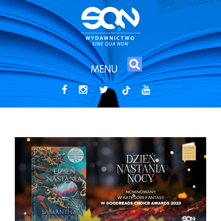
MENU
tiktok