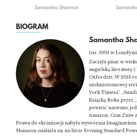
Samantha Shannon
Samanth
BIOGRAM
Samantha Sh
(ur. 1991 w Londyni
Zaczęła pisać w wieku
angielską literaturę 
Oxfordzie. W 2013 ro
siedmiotomowej serii
York Timesa”, „Sunda
Książką Roku przez „D
powieść nazwano jedn
Amazon. Czas Żniw z
Prawa do ekranizacji nabyła wytwórnia Imaginarium 
Shannon znalazła się na liście Evening Standard Pow