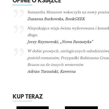
OPINIE O KSIĄŻCE
Samantha Shannon wskoczyła na nowy poziom, to 
Zuzanna Burkowska, BookGEEK
Niepokojąca wizja świata wykreowana i konse
długo.
Jerzy Rzymowski, „Nowa Fantastyka”
W dobie prostych, nielogicznych młodzieżówek
pośród romansów, Przypadki Robinsona Cruso
Brazos na tle innych westernów.
Adrian Turzański, Kawerna
KUP TERAZ