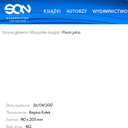
KSIĄŻKI
AUTORZY
WYDAWNICTWO
Strona główna
Wszystkie książki
Pieśń jutra
Data wydania:
26/04/2017
Tłumaczenie:
Regina Kołek
Format:
140 x 205 mm
Ilość stron:
432