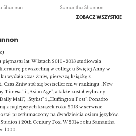
a Shannon
Samantha Shannon
ZOBACZ WSZYSTKIE
annon
e)
 piętnastu lat. W latach 2010–2013 studiowała
i literaturę powszechną w college’u Świętej Anny w
ku wydała Czas Żniw, pierwszą książkę z
. Czas Żniw stał się bestsellerem w rankingu „New
y Timesa” i „Asian Age”, a także został wybrany
aily Mail”, „Stylist” i „Huffington Post”. Ponadto
ą z najlepszych książek roku 2013 w serwisie
ostał przetłumaczony na dwadzieścia osiem języków.
Studios i 20th Century Fox. W 2014 roku Samantha
er 1000.