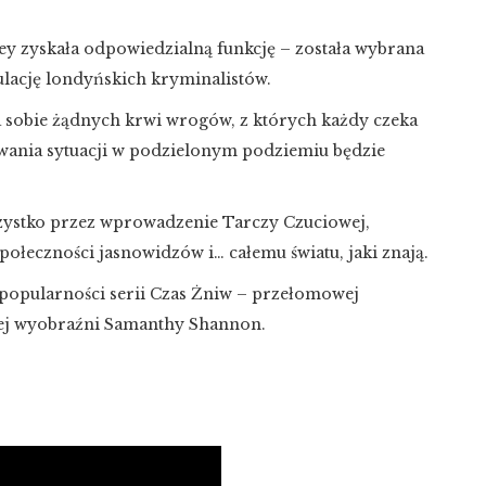
y zyskała odpowiedzialną funkcję – została wybrana
lację londyńskich kryminalistów.
a sobie żądnych krwi wrogów, z których każdy czeka
zowania sytuacji w podzielonym podziemiu będzie
zystko przez wprowadzenie Tarczy Czuciowej,
społeczności jasnowidzów i… całemu światu, jaki znają.
 popularności serii Czas Żniw – przełomowej
cej wyobraźni Samanthy Shannon.