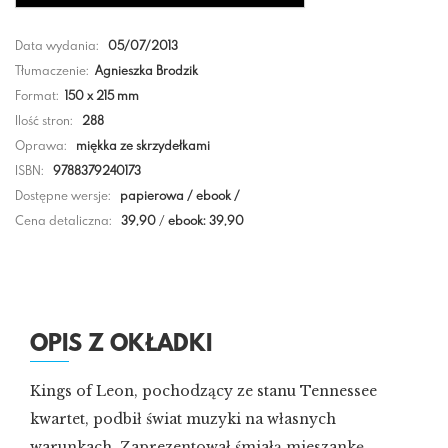
Data wydania:
05/07/2013
Tłumaczenie:
Agnieszka Brodzik
Format:
150 x 215 mm
Ilość stron:
288
Oprawa:
miękka ze skrzydełkami
ISBN:
9788379240173
Dostępne wersje:
papierowa / ebook /
Cena detaliczna:
39,90
/
ebook: 39,90
OPIS Z OKŁADKI
Kings of Leon, pochodzący ze stanu Tennessee
kwartet, podbił świat muzyki na własnych
warunkach. Zaprezentował śmiałą mieszankę