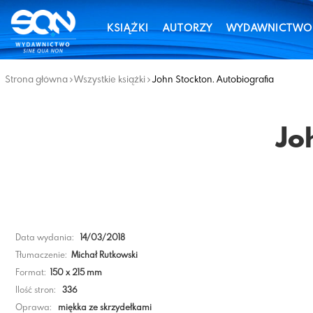
KSIĄŻKI
AUTORZY
WYDAWNICTWO
Strona główna
Wszystkie książki
John Stockton. Autobiografia
Jo
Data wydania:
14/03/2018
Tłumaczenie:
Michał Rutkowski
Format:
150 x 215 mm
Ilość stron:
336
Oprawa:
miękka ze skrzydełkami