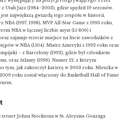
rz występujący na pozycji rozgrywającego. Przez
 z Utah Jazz (1984–2003), gdzie spędził 19 sezonów.
jest największą gwiazdą tego zespołu w historii.
 NBA (1997, 1998), MVP All-Star Game z 1993 roku,
erem NBA w łącznej liczbie asyst (15 806) i
raz zajmuje trzecie miejsce na liście zawodników z
stępów w NBA (1504). Mistrz Ameryki z 1992 roku oraz
mpijski – z Barcelony (1992), gdzie był członkiem
u, oraz Atlanty (1996). Numer 12, z którym
po tym, jak zakończył karierę w 2003 roku. Mieszka w
2009 roku został włączony do Basketball Hall of Fame
sonem.
t
 trener Johna Stocktona w St. Aloysius Gonzaga