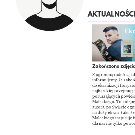
AKTUALNOŚC
Zakończono zdjęcia
Z ogromną radością i 
informujemy, że zakoń
do ekranizacji Horyzon
najbardziej przejmując
poruszających powieśc
Małeckiego. To kolejny
autora, po Święcie ogni
na duży ekran. Fakt, ż
Małeckiego inspiruje f
dla nas nie tylko pow