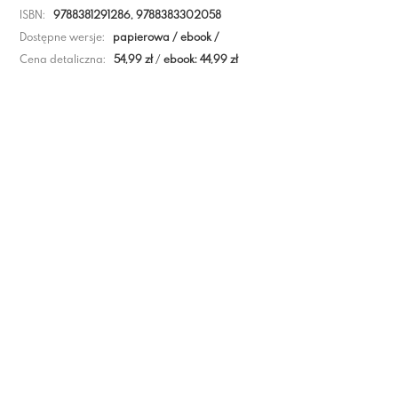
ISBN:
9788381291286, 9788383302058
Dostępne wersje:
papierowa / ebook /
Cena detaliczna:
54,99 zł
/
ebook: 44,99 zł