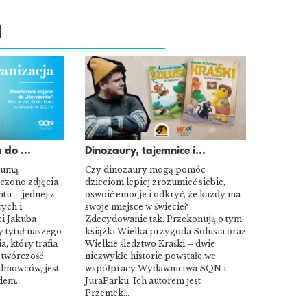
I
 do ...
Dinozaury, tajemnice i...
dumą
Czy dinozaury mogą pomóc
czono zdjęcia
dzieciom lepiej zrozumieć siebie,
tu – jednej z
oswoić emocje i odkryć, że każdy ma
ych i
swoje miejsce w świecie?
i Jakuba
Zdecydowanie tak. Przekonują o tym
 tytuł naszego
książki Wielka przygoda Solusia oraz
a, który trafia
Wielkie śledztwo Kraśki – dwie
e twórczość
niezwykłe historie powstałe we
ilmowców, jest
współpracy Wydawnictwa SQN i
odem…
JuraParku. Ich autorem jest
Przemek…