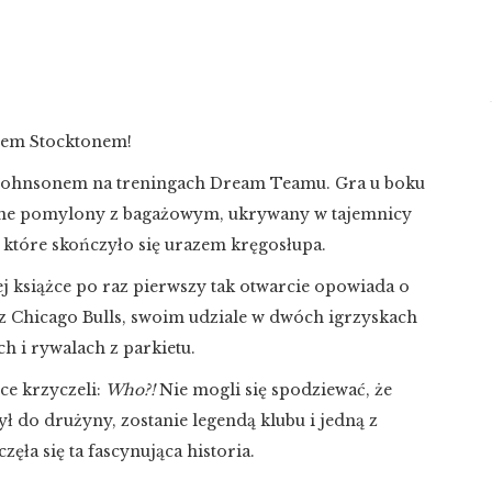
hnem Stocktonem!
 Johnsonem na treningach Dream Teamu. Gra u boku
lone pomylony z bagażowym, ukrywany w tajemnicy
, które skończyło się urazem kręgosłupa.
j książce po raz pierwszy tak otwarcie opowiada o
 z Chicago Bulls, swoim udziale w dwóch igrzyskach
h i rywalach z parkietu.
ce krzyczeli:
Who?!
Nie mogli się spodziewać, że
ł do drużyny, zostanie legendą klubu i jedną z
ęła się ta fascynująca historia.