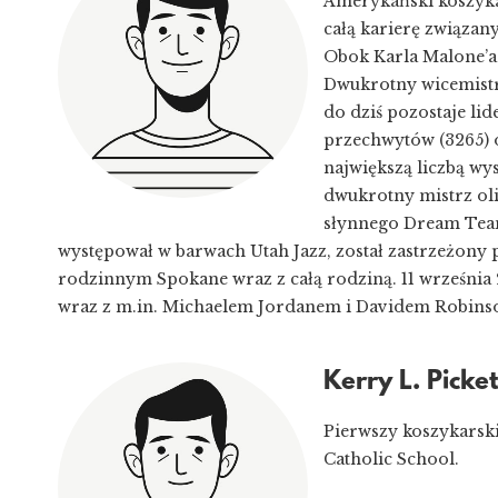
Amerykański koszyka
całą karierę związany
Obok Karla Malone’a 
Dwukrotny wicemistrz
do dziś pozostaje lid
przechwytów (3265) o
największą liczbą wy
dwukrotny mistrz oli
słynnego Dream Team
występował w barwach Utah Jazz, został zastrzeżony 
rodzinnym Spokane wraz z całą rodziną. 11 września 
wraz z m.in. Michaelem Jordanem i Davidem Robin
Kerry L. Picket
Pierwszy koszykarski
Catholic School.