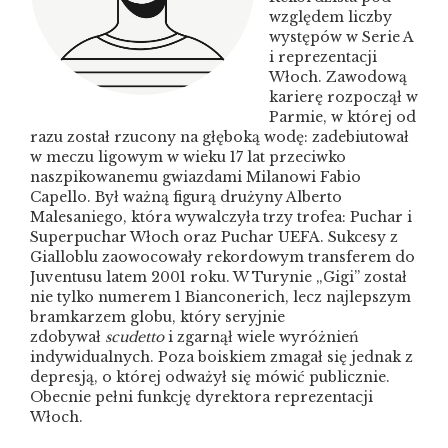
względem liczby
występów w Serie A
i reprezentacji
Włoch. Zawodową
karierę rozpoczął w
Parmie, w której od
razu został rzucony na głęboką wodę: zadebiutował
w meczu ligowym w wieku 17 lat przeciwko
naszpikowanemu gwiazdami Milanowi Fabio
Capello. Był ważną figurą drużyny Alberto
Malesaniego, która wywalczyła trzy trofea: Puchar i
Superpuchar Włoch oraz Puchar UEFA. Sukcesy z
Gialloblu zaowocowały rekordowym transferem do
Juventusu latem 2001 roku. W Turynie „Gigi” został
nie tylko numerem 1 Bianconerich, lecz najlepszym
bramkarzem globu, który seryjnie
zdobywał
scudetto
i zgarnął wiele wyróżnień
indywidualnych. Poza boiskiem zmagał się jednak z
depresją, o której odważył się mówić publicznie.
Obecnie pełni funkcję dyrektora reprezentacji
Włoch.