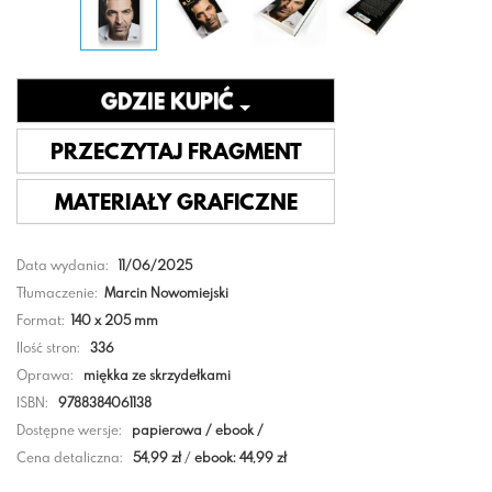
GDZIE KUPIĆ
PRZECZYTAJ FRAGMENT
MATERIAŁY GRAFICZNE
Data wydania:
11/06/2025
Tłumaczenie:
Marcin Nowomiejski
Format:
140 x 205 mm
Ilość stron:
336
Oprawa:
miękka ze skrzydełkami
ISBN:
9788384061138
Dostępne wersje:
papierowa / ebook /
Cena detaliczna:
54,99 zł
/
ebook: 44,99 zł