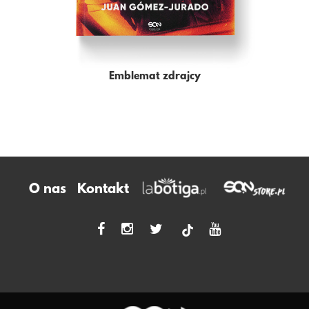
Emblemat zdrajcy
O nas
Kontakt
tiktok