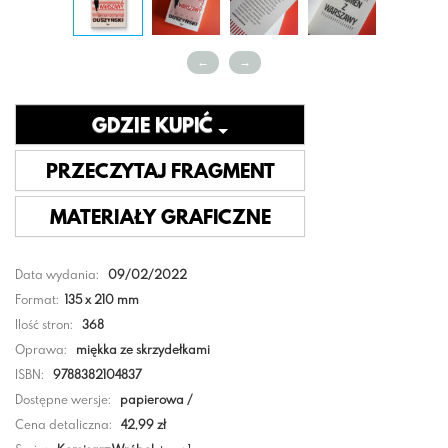
←
→
GDZIE KUPIĆ
PRZECZYTAJ FRAGMENT
MATERIAŁY GRAFICZNE
Data wydania:
09/02/2022
Format:
135 x 210 mm
Ilość stron:
368
Oprawa:
miękka ze skrzydełkami
ISBN:
9788382104837
Dostępne wersje:
papierowa /
Cena detaliczna:
42,99 zł