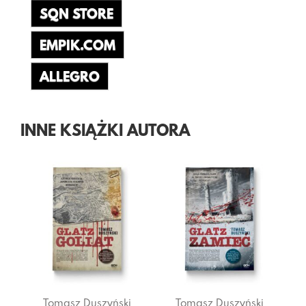
SQN STORE
EMPIK.COM
ALLEGRO
INNE KSIĄŻKI AUTORA
asz Duszyński
Tomasz Duszyński
Tomasz Dus