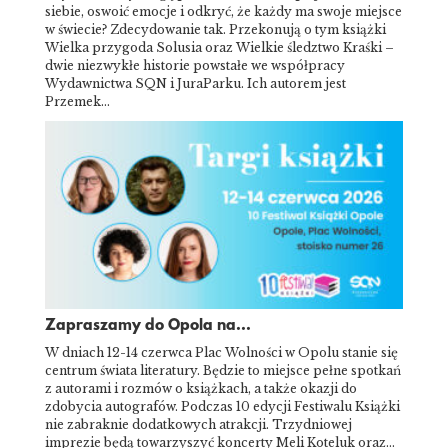
siebie, oswoić emocje i odkryć, że każdy ma swoje miejsce
w świecie? Zdecydowanie tak. Przekonują o tym książki
Wielka przygoda Solusia oraz Wielkie śledztwo Kraśki –
dwie niezwykłe historie powstałe we współpracy
Wydawnictwa SQN i JuraParku. Ich autorem jest
Przemek…
Zapraszamy do Opola na...
W dniach 12-14 czerwca Plac Wolności w Opolu stanie się
centrum świata literatury. Będzie to miejsce pełne spotkań
z autorami i rozmów o książkach, a także okazji do
zdobycia autografów. Podczas 10 edycji Festiwalu Książki
nie zabraknie dodatkowych atrakcji. Trzydniowej
imprezie będą towarzyszyć koncerty Meli Koteluk oraz…