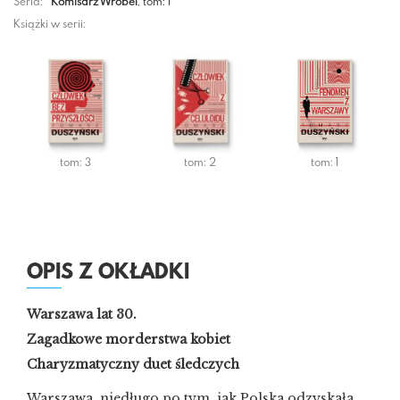
Seria:
Komisarz Wróbel
, tom: 1
Książki w serii:
tom: 3
tom: 2
tom: 1
OPIS Z OKŁADKI
Warszawa lat 30.
Zagadkowe morderstwa kobiet
Charyzmatyczny duet śledczych
Warszawa, niedługo po tym, jak Polska odzyskała