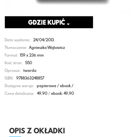
GDZIE KUPIĆ
Data wydania:
24/04/2013
Tłumaczenie:
Agnieszka Wojtowicz
Format:
159 x 236 mm
Ilość stron:
550
Oprawa:
twarda
ISBN:
9788363248857
Dostępne wersje:
papierowa / ebook /
Cena detaliczna:
49,90
/
ebook: 49,90
OPIS Z OKŁADKI