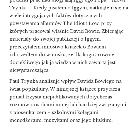
podczas prac nad biografią Iggy’ego Popa – mówi
Trynka. – Kiedy pisałem o Iggym, natknąłem się na
wiele intrygujących faktów dotyczących
powstawania albumów The Idiot i Low, przy
których pracował właśnie David Bowie. Zbierając
materiały do swojej publikacji o Iggym,
przeczytałem mnóstwo książek o Bowiem
i doszedłem do wniosku, że dla kogoś równie
dociekliwego jak ja wiedza w nich zawarta jest
niewystarczająca.
Paul Trynka analizuje wpływ Davida Bowiego na
świat popkultury. W niniejszej książce przytacza
ponad trzysta niepublikowanych dotychczas
rozmów z osobami mniej lub bardziej związanymi
z piosenkarzem – szkolnymi kolegami,
menedżerami, muzykami oraz jego bliskimi.