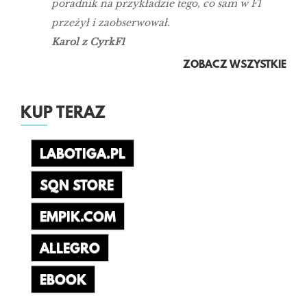
poradnik na przykładzie tego, co sam w F1
przeżył i zaobserwował.
Karol z CyrkF1
ZOBACZ WSZYSTKIE
KUP TERAZ
LABOTIGA.PL
SQN STORE
EMPIK.COM
ALLEGRO
EBOOK