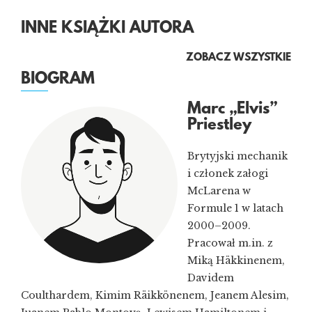
INNE KSIĄŻKI AUTORA
ZOBACZ WSZYSTKIE
BIOGRAM
Marc „Elvis”
Priestley
Brytyjski mechanik
i członek załogi
McLarena w
Formule 1 w latach
2000–2009.
Pracował m.in. z
Miką Häkkinenem,
Davidem
Coulthardem, Kimim Räikkönenem, Jeanem Alesim,