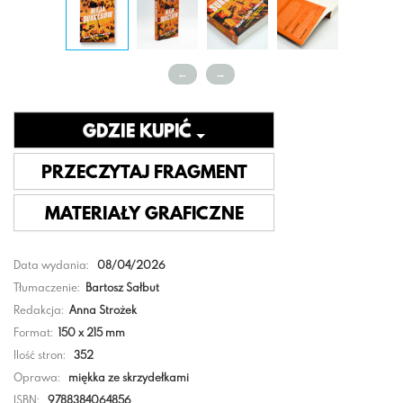
←
→
GDZIE KUPIĆ
PRZECZYTAJ FRAGMENT
MATERIAŁY GRAFICZNE
Data wydania:
08/04/2026
Tłumaczenie:
Bartosz Sałbut
Redakcja:
Anna Strożek
Format:
150 x 215 mm
Ilość stron:
352
Oprawa:
miękka ze skrzydełkami
ISBN:
9788384064856