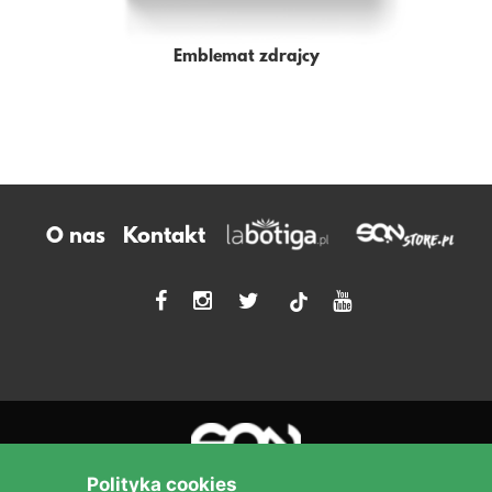
Emblemat zdrajcy
O nas
Kontakt
tiktok
Polityka cookies