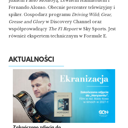
Juanem Pablo Montoyą, Lewisem Hamiltonem i
Fernando Alonso. Obecnie prezenter telewizyjny i
spiker. Gospodarz programu
Driving Wild; Gear,
Grease and Glory
w Discovery Channel oraz
współprowadzący
The F1 Report
w Sky Sports. Jest
również ekspertem technicznym w Formule E.
AKTUALNOŚCI
Zakończono zdjęcia do ...