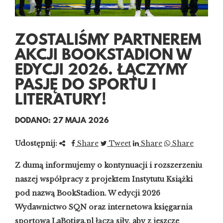
ZOSTALIŚMY PARTNEREM
AKCJI BOOKSTADION W
EDYCJI 2026. ŁĄCZYMY
PASJĘ DO SPORTU I
LITERATURY!
DODANO: 27 MAJA 2026
Udostępnij:
Share
Tweet
Share
Share
Z dumą informujemy o kontynuacji i rozszerzeniu
naszej współpracy z projektem Instytutu Książki
pod nazwą BookStadion. W edycji 2026
Wydawnictwo SQN oraz internetowa księgarnia
sportowa LaBotiga.pl łączą siły, aby z jeszcze