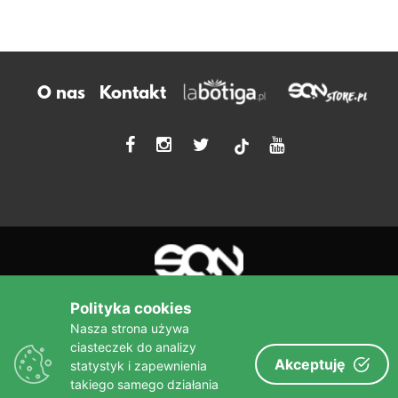
O nas
Kontakt
tiktok
Polityka cookies
Nasza strona używa
ciasteczek do analizy
Więcej niż książka!
Akceptuję
statystyk i zapewnienia
sine qua non
Wydawnictwo
takiego samego działania