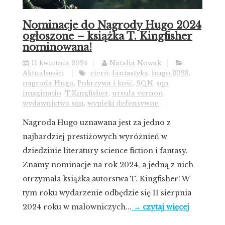
Nominacje do Nagrody Hugo 2024
ogłoszone – książka T. Kingfisher
nominowana!
11 kwietnia 2024
Natalia Nowak
Aktualności
cierń
,
fantastyka
,
hugo 2023
,
nagroda Hugo
,
Pokrzywa i kość
,
SQN
,
sqn
imaginatio
,
T.Kingfisher
,
ursula vernon
,
wydawnictwo sqn
,
wypieki defensywne
Nagroda Hugo uznawana jest za jedno z
najbardziej prestiżowych wyróżnień w
dziedzinie literatury science fiction i fantasy.
Znamy nominacje na rok 2024, a jedną z nich
otrzymała książka autorstwa T. Kingfisher! W
tym roku wydarzenie odbędzie się 11 sierpnia
2024 roku w malowniczych...
→ czytaj więcej