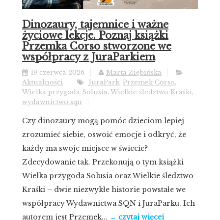
Dinozaury, tajemnice i ważne
życiowe lekcje. Poznaj książki
Przemka Corso stworzone we
współpracy z JuraParkiem
19 czerwca 2026
Marta Ziębińska
Aktualności
JuraPark
,
Przemek Corso
,
Wielka przygoda Solusia
,
Wielkie śledztwo Kraśki
,
wydawnictwo sqn
Czy dinozaury mogą pomóc dzieciom lepiej
zrozumieć siebie, oswoić emocje i odkryć, że
każdy ma swoje miejsce w świecie?
Zdecydowanie tak. Przekonują o tym książki
Wielka przygoda Solusia oraz Wielkie śledztwo
Kraśki – dwie niezwykłe historie powstałe we
współpracy Wydawnictwa SQN i JuraParku. Ich
autorem jest Przemek...
→ czytaj więcej