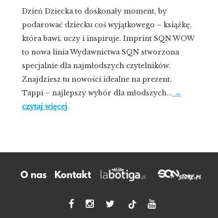
Dzień Dziecka to doskonały moment, by
podarować dziecku coś wyjątkowego – książkę,
która bawi, uczy i inspiruje. Imprint SQN WOW
to nowa linia Wydawnictwa SQN stworzona
specjalnie dla najmłodszych czytelników.
Znajdziesz tu nowości idealne na prezent.
Tappi – najlepszy wybór dla młodszych...
→
czytaj więcej
O nas
Kontakt
tiktok