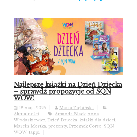
Najlepsze książki na Dzień Dziecka
– sprawdź propozycje od SQN
WOW!
12 maja 2025
Marta Ziębińska
Aktualności
Amanda Black
,
Anna
Włodarkiewicz
,
Dzień Dziecka
,
książki dla dzieci
,
Marcin Mortka
,
prezenty
,
Przemek Corso
,
SQN
WOW
,
tappi