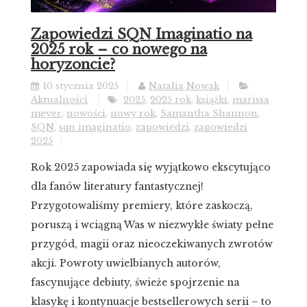
Zapowiedzi SQN Imaginatio na
2025 rok – co nowego na
horyzoncie?
10 stycznia 2025
Natalia Nowak
Aktualności
2025
,
2025 rok
,
książki
,
marissa
meyer
,
nowości
,
nowy rok
,
Samantha Shannon
,
SQN
,
sqn imaginatio
,
zapowiedzi
,
zapowiedzi
2025
Rok 2025 zapowiada się wyjątkowo ekscytująco
dla fanów literatury fantastycznej!
Przygotowaliśmy premiery, które zaskoczą,
poruszą i wciągną Was w niezwykłe światy pełne
przygód, magii oraz nieoczekiwanych zwrotów
akcji. Powroty uwielbianych autorów,
fascynujące debiuty, świeże spojrzenie na
klasykę i kontynuacje bestsellerowych serii – to