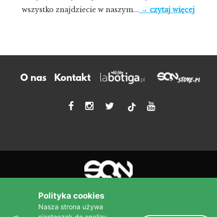
wszystko znajdziecie w naszym...
→ czytaj więcej
O nas
Kontakt
tiktok
Polityka cookies
Nasza strona używa
ciasteczek do analizy