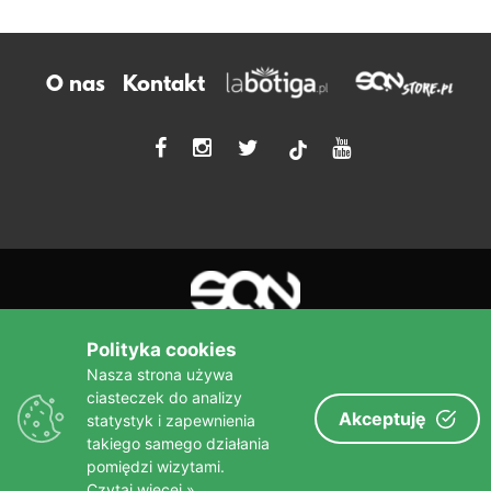
O nas
Kontakt
tiktok
Polityka cookies
Nasza strona używa
ciasteczek do analizy
Więcej niż książka!
Akceptuję
statystyk i zapewnienia
sine qua non
Wydawnictwo
takiego samego działania
pomiędzi wizytami.
Czytaj więcej »