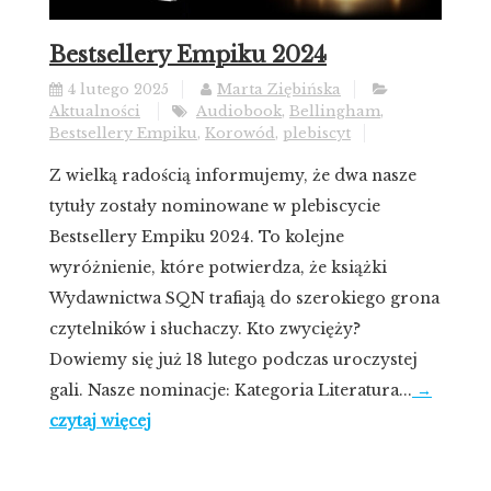
Bestsellery Empiku 2024
4 lutego 2025
Marta Ziębińska
Aktualności
Audiobook
,
Bellingham
,
Bestsellery Empiku
,
Korowód
,
plebiscyt
Z wielką radością informujemy, że dwa nasze
tytuły zostały nominowane w plebiscycie
Bestsellery Empiku 2024. To kolejne
wyróżnienie, które potwierdza, że książki
Wydawnictwa SQN trafiają do szerokiego grona
czytelników i słuchaczy. Kto zwycięży?
Dowiemy się już 18 lutego podczas uroczystej
gali. Nasze nominacje: Kategoria Literatura...
→
czytaj więcej