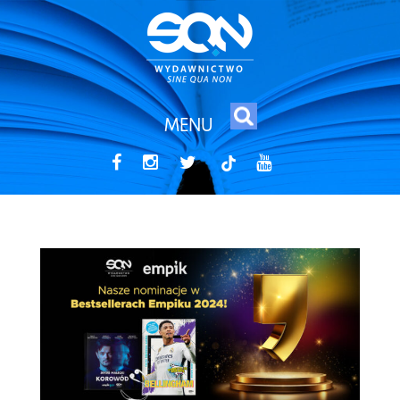
MENU
tiktok