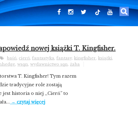
tiktok
owiedź nowej książki T. Kingfisher.
baśń
,
cierń
,
fantastyka
,
fantasy
,
kingfisher
,
książki
,
nhedge
,
wsqn
,
wydawnictwo sqn
,
żaba
torstwa T. Kingfisher! Tym razem
zie tradycyjne role zostają
jest historia o niej ,,Cierń” to
ła...
→ czytaj więcej