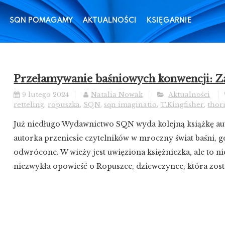
SQN POMAGAMY
AKTUALNOŚCI
KSIĘGARNIE
Przełamywanie baśniowych konwencji: Zap
9 lutego 2024
Natalia Nowak
Aktualności
retteling
,
ropuszka
,
SQN
,
sqn imaginatio
,
T.Kingfisher
,
thor
Już niedługo Wydawnictwo SQN wyda kolejną książkę au
autorka przeniesie czytelników w mroczny świat baśni, gd
odwrócone. W wieży jest uwięziona księżniczka, ale to nie 
niezwykła opowieść o Ropuszce, dziewczynce, która zosta