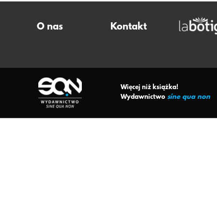
O nas
Kontakt
Więcej niż książka!
sine qua non
Wydawnictwo