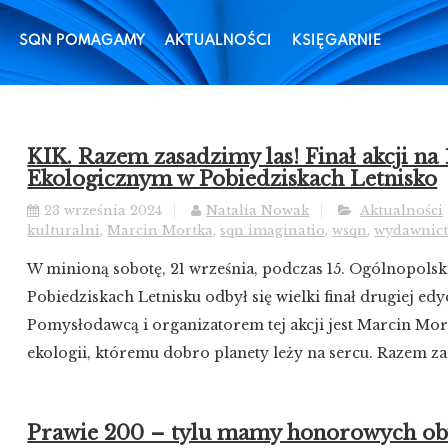
SQN POMAGAMY
AKTUALNOŚCI
KSIĘGARNIE
KIK. Razem zasadzimy las! Finał akcji na
Ekologicznym w Pobiedziskach Letnisko
23 września 2024
Natalia Nowak
Aktualności
kulturalni
,
Marcin Mortka
,
sqn imaginatio
,
wsqn
,
wydawnict
W minioną sobotę, 21 września, podczas 15. Ogólnopols
Pobiedziskach Letnisku odbył się wielki finał drugiej edyc
Pomysłodawcą i organizatorem tej akcji jest Marcin Mort
ekologii, któremu dobro planety leży na sercu. Razem zas
Prawie 200 – tylu mamy honorowych ob