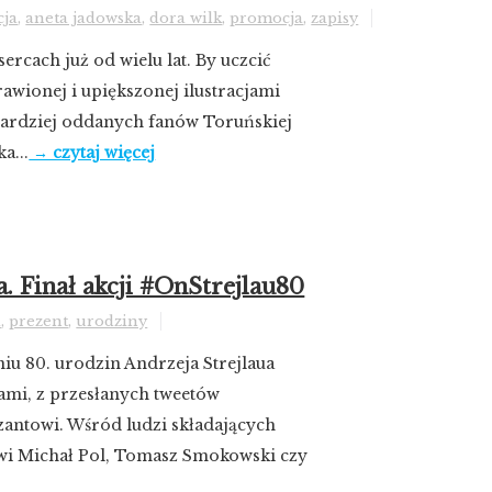
cja
,
aneta jadowska
,
dora wilk
,
promocja
,
zapisy
ercach już od wielu lat. By uczcić
awionej i upiększonej ilustracjami
bardziej oddanych fanów Toruńskiej
a...
→ czytaj więcej
. Finał akcji #OnStrejlau80
a
,
prezent
,
urodziny
niu 80. urodzin Andrzeja Strejlaua
ami, z przesłanych tweetów
zantowi. Wśród ludzi składających
owi Michał Pol, Tomasz Smokowski czy