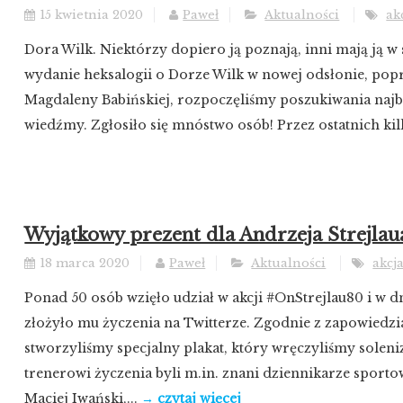
15 kwietnia 2020
Paweł
Aktualności
ak
Dora Wilk. Niektórzy dopiero ją poznają, inni mają ją w s
wydanie heksalogii o Dorze Wilk w nowej odsłonie, popr
Magdaleny Babińskiej, rozpoczęliśmy poszukiwania naj
wiedźmy. Zgłosiło się mnóstwo osób! Przez ostatnich kilk
Wyjątkowy prezent dla Andrzeja Strejlaua
18 marca 2020
Paweł
Aktualności
akcj
Ponad 50 osób wzięło udział w akcji #OnStrejlau80 i w d
złożyło mu życzenia na Twitterze. Zgodnie z zapowiedzi
stworzyliśmy specjalny plakat, który wręczyliśmy soleni
trenerowi życzenia byli m.in. znani dziennikarze sport
Maciej Iwański,...
→ czytaj więcej