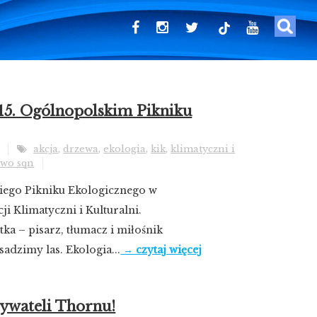
tiktok
 15. Ogólnopolskim Pikniku
akcja
,
drzewa
,
ekologia
,
kik
,
klimatyczni i
wo sqn
kiego Pikniku Ekologicznego w
ji Klimatyczni i Kulturalni.
ka – pisarz, tłumacz i miłośnik
adzimy las. Ekologia...
→ czytaj więcej
ywateli Thornu!