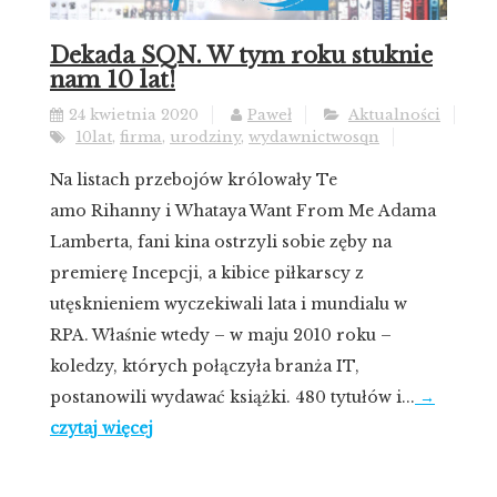
Dekada SQN. W tym roku stuknie
nam 10 lat!
24 kwietnia 2020
Paweł
Aktualności
10lat
,
firma
,
urodziny
,
wydawnictwosqn
Na listach przebojów królowały Te
amo Rihanny i Whataya Want From Me Adama
Lamberta, fani kina ostrzyli sobie zęby na
premierę Incepcji, a kibice piłkarscy z
utęsknieniem wyczekiwali lata i mundialu w
RPA. Właśnie wtedy – w maju 2010 roku –
koledzy, których połączyła branża IT,
postanowili wydawać książki. 480 tytułów i...
→
czytaj więcej