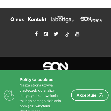
O nas
Kontakt
tiktok
Polityka cookies
Nasza strona używa
ciasteczek do analizy
Więcej niż książka!
Akceptuję
statystyk i zapewnienia
sine qua non
Wydawnictwo
takiego samego działania
pomiędzi wizytami.