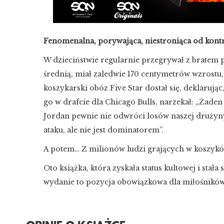
Fenomenalna, porywająca, niestroniąca od kontr
W dzieciństwie regularnie przegrywał z bratem 
średnią, miał zaledwie 170 centymetrów wzrostu, 
koszykarski obóz Five Star dostał się, deklaruj
go w drafcie dla Chicago Bulls, narzekał: „Żaden
Jordan pewnie nie odwróci losów naszej drużyny
ataku, ale nie jest dominatorem”.
A potem… Z milionów ludzi grających w koszyków
Oto książka, która zyskała status kultowej i stał
wydanie to pozycja obowiązkowa dla miłośnikó