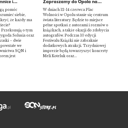
nice i...
Zapraszamy do Opola na...
ogą pomóc
W dniach 12-14 czerwca Plac
ozumieć siebie,
Wolności w Opolu stanie się centrum
dkryć, że każdy ma
świata literatury. Będzie to miejsce
iecie?
pełne spotkań z autorami i rozmów o
 Przekonują o tym
książkach, a także okazji do zdobycia
zygoda Solusia oraz
autografów. Podczas 10 edycji
raśki – dwie
Festiwalu Książki nie zabraknie
 powstałe we
dodatkowych atrakcji. Trzydniowej
wnictwa SQN i
imprezie będą towarzyszyć koncerty
orem jest
Meli Koteluk oraz…