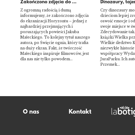
Zakończono zdjęcia do ...
Dinozaury, tajem
Z ogromną radością i dumą
Czy dinozaury m
informujemy, że zakończono zdjęcia
dzieciom lepiej zr
do ekranizacji Horyzontu – jednej z
oswoić emocje i o
najbardziej przejmujących i
swoje miejsce w św
poruszających powieści Jakuba
Zdecydowanie tak.
Małeckiego. To kolejny tytuł naszego
książki Wielka pr
autora, po Święcie ognia, który trafia
Wielkie śledztwo K
na duży ekran. Fakt, że twórczość
niezwykłe historie
Małeckiego inspiruje filmowców, jest
współpracy Wyda
dla nas nie tylko powodem…
JuraParku. Ich aut
Przemek…
O nas
Kontakt