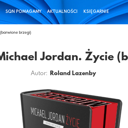
SQN POMAGAMY
AKTUALNOŚCI
KSIĘGARNIE
 (barwione brzegi)
Michael Jordan. Życie (
Autor:
Roland Lazenby