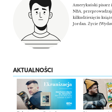
Amerykański pisarz i
NBA, przeprowadzają
kilkudziesięciu książ
Jordan. Życie (Wyda
AKTUALNOŚCI