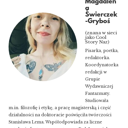
Magdalen
a
Świerczek
-Gryboś
(znana w sieci
jako Cool
Story Naz)
Pisarka, poetka,
redaktorka.
Koordynatorka
redakcji w
Grupie
Wydawniczej
Fantazmaty.
Studiowała
m.in. filozofię i etykę, a pracę magisterską i część
działalności na doktoracie poświęciła twórczości
Stanisława Lema. Współodpowiada za liczne