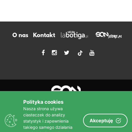
O nas
Kontakt
tiktok
Polityka cookies
Nasza strona używa
ciasteczek do analizy
Akceptuję
statystyk i zapewnienia
Więcej niż książka!
takiego samego działania
sine qua non
Wydawnictwo