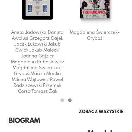
eta
Aneta Jadowska
Danuta
Magdalena Świerczek-
wski
Awolusi
Grzegorz Gajek
Gryboś
b
Jacek Łukawski
Jakub
dyk
Ćwiek
Jakub Małecki
ek-
Joanna Gajzler
ska
Magdalena Kubasiewicz
otr
Magdalena Świerczek-
ewka
Gryboś
Marcin Mortka
Milena Wójtowicz
Paweł
Radziszewski
Przemek
Corso
Tomasz Żak
ZOBACZ WSZYSTKIE
BIOGRAM