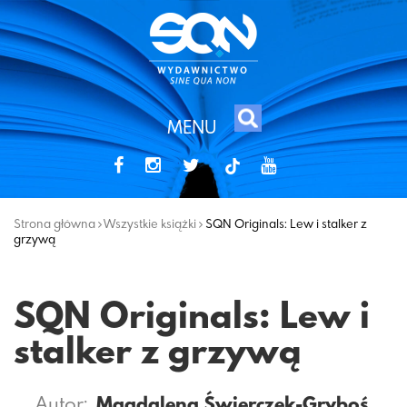
MENU
tiktok
Strona główna
Wszystkie książki
SQN Originals: Lew i stalker z
grzywą
SQN Originals: Lew i
stalker z grzywą
Autor:
Magdalena Świerczek-Gryboś