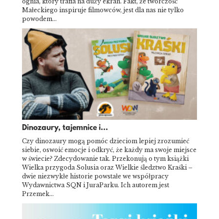
ognia, który trafia na duży ekran. Fakt, że twórczość
Małeckiego inspiruje filmowców, jest dla nas nie tylko
powodem…
Dinozaury, tajemnice i...
Czy dinozaury mogą pomóc dzieciom lepiej zrozumieć
siebie, oswoić emocje i odkryć, że każdy ma swoje miejsce
w świecie? Zdecydowanie tak. Przekonują o tym książki
Wielka przygoda Solusia oraz Wielkie śledztwo Kraśki –
dwie niezwykłe historie powstałe we współpracy
Wydawnictwa SQN i JuraParku. Ich autorem jest
Przemek…