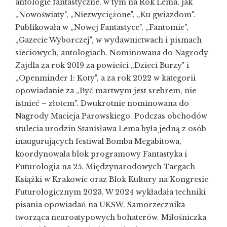
antologie fantastyczne, w tym na Rok Lema, jak
„Nowoświaty", „Niezwyciężone", „Ku gwiazdom".
Publikowała w „Nowej Fantastyce", „Fantomie",
„Gazecie Wyborczej", w wydawnictwach i pismach
sieciowych, antologiach. Nominowana do Nagrody
Zajdla za rok 2019 za powieści „Dzieci Burzy" i
„Openminder 1: Koty", a za rok 2022 w kategorii
opowiadanie za „Być martwym jest srebrem, nie
istnieć – złotem". Dwukrotnie nominowana do
Nagrody Macieja Parowskiego. Podczas obchodów
stulecia urodzin Stanisława Lema była jedną z osób
inaugurujących festiwal Bomba Megabitowa,
koordynowała blok programowy Fantastyka i
Futurologia na 25. Międzynarodowych Targach
Książki w Krakowie oraz Blok Kultury na Kongresie
Futurologicznym 2023. W 2024 wykładała techniki
pisania opowiadań na UKSW. Samorzecznika
tworząca neuroatypowych bohaterów. Miłośniczka