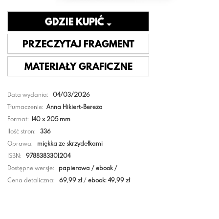
GDZIE KUPIĆ
PRZECZYTAJ FRAGMENT
MATERIAŁY GRAFICZNE
Data wydania:
04/03/2026
Tłumaczenie:
Anna Hikiert-Bereza
Format:
140 x 205 mm
Ilość stron:
336
Oprawa:
miękka ze skrzydełkami
ISBN:
9788383301204
Dostępne wersje:
papierowa / ebook /
Cena detaliczna:
69,99 zł
/
ebook: 49,99 zł