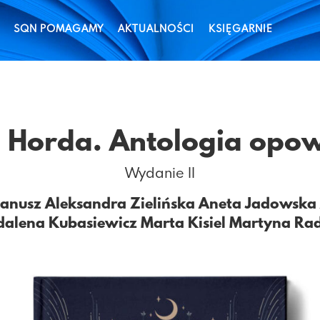
SQN POMAGAMY
AKTUALNOŚCI
KSIĘGARNIE
 Horda. Antologia opo
Wydanie II
Janusz
Aleksandra Zielińska
Aneta Jadowska
alena Kubasiewicz
Marta Kisiel
Martyna Ra