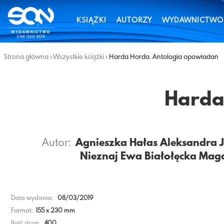
KSIĄŻKI
AUTORZY
WYDAWNICTWO
Strona główna
Wszystkie książki
Harda Horda. Antologia opowiadań
Harda
Autor:
Agnieszka Hałas
Aleksandra 
Nieznaj
Ewa Białołęcka
Magd
Data wydania:
08/03/2019
Format:
155 x 230 mm
Ilość stron:
400