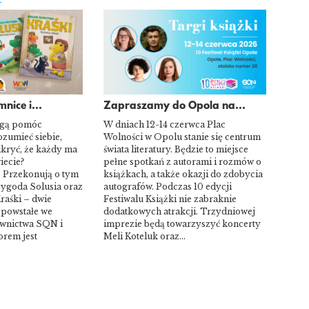
nice i...
Zapraszamy do Opola na...
ogą pomóc
W dniach 12-14 czerwca Plac
ozumieć siebie,
Wolności w Opolu stanie się centrum
dkryć, że każdy ma
świata literatury. Będzie to miejsce
iecie?
pełne spotkań z autorami i rozmów o
 Przekonują o tym
książkach, a także okazji do zdobycia
zygoda Solusia oraz
autografów. Podczas 10 edycji
raśki – dwie
Festiwalu Książki nie zabraknie
 powstałe we
dodatkowych atrakcji. Trzydniowej
wnictwa SQN i
imprezie będą towarzyszyć koncerty
orem jest
Meli Koteluk oraz…