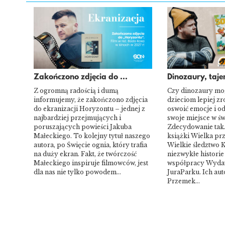
Zakończono zdjęcia do ...
Dinozaury, tajem
Z ogromną radością i dumą
Czy dinozaury m
informujemy, że zakończono zdjęcia
dzieciom lepiej zr
do ekranizacji Horyzontu – jednej z
oswoić emocje i o
najbardziej przejmujących i
swoje miejsce w św
poruszających powieści Jakuba
Zdecydowanie tak.
Małeckiego. To kolejny tytuł naszego
książki Wielka pr
autora, po Święcie ognia, który trafia
Wielkie śledztwo K
na duży ekran. Fakt, że twórczość
niezwykłe historie
Małeckiego inspiruje filmowców, jest
współpracy Wyda
dla nas nie tylko powodem…
JuraParku. Ich aut
Przemek…