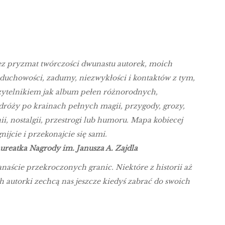
ez pryzmat twórczości dwunastu autorek, moich
 duchowości, zadumy, niezwykłości i kontaktów z tym,
czytelnikiem jak album pełen różnorodnych,
dróży po krainach pełnych magii, przygody, grozy,
ii, nostalgii, przestrogi lub humoru. Mapa kobiecej
ijcie i przekonajcie się sami.
ureatka Nagrody im. Janusza A. Zajdla
aście przekroczonych granic. Niektóre z historii aż
ch autorki zechcą nas jeszcze kiedyś zabrać do swoich