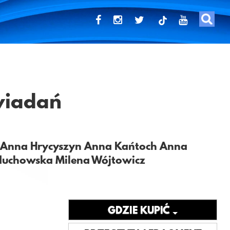
tiktok
wiadań
Anna Hrycyszyn
Anna Kańtoch
Anna
duchowska
Milena Wójtowicz
GDZIE KUPIĆ