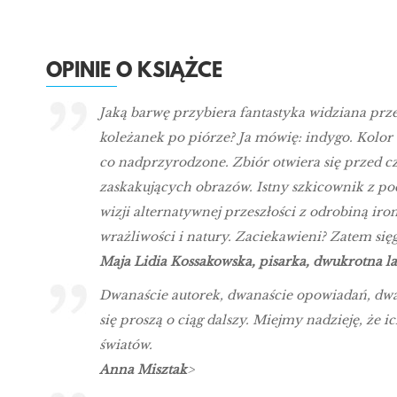
OPINIE O KSIĄŻCE
Jaką barwę przybiera fantastyka widziana prz
koleżanek po piórze? Ja mówię: indygo. Kolor
co nadprzyrodzone. Zbiór otwiera się przed 
zaskakujących obrazów. Istny szkicownik z po
wizji alternatywnej przeszłości z odrobiną iron
wrażliwości i natury. Zaciekawieni? Zatem sięgn
Maja Lidia Kossakowska, pisarka, dwukrotna la
Dwanaście autorek, dwanaście opowiadań, dwan
się proszą o ciąg dalszy. Miejmy nadzieję, że i
światów.
Anna Misztak
>