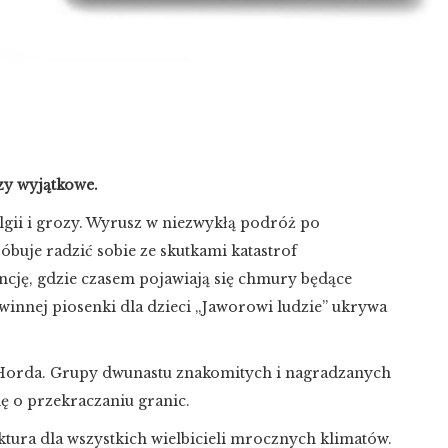
czy wyjątkowe.
lgii i grozy. Wyrusz w niezwykłą podróż po
buje radzić sobie ze skutkami katastrof
cję, gdzie czasem pojawiają się chmury będące
innej piosenki dla dzieci „Jaworowi ludzie” ukrywa
 Horda. Grupy dwunastu znakomitych i nagradzanych
ię o przekraczaniu granic.
lektura dla wszystkich wielbicieli mrocznych klimatów.