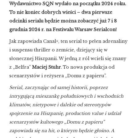
Wydawnictwo SQN wydało na początku 2024 roku.
To nie koniec dobrych wieści – dwa pierwsze
odcinki serialu będzie można zobaczyć już 7 i 8
grudnia 2024 r. na Festiwalu Warsaw Serialcon!
Jak zapowiada Canal+, ten serial to pełen adrenaliny
i suspensu thriller o zemście, dziejący się w
słonecznej Hiszpanii. W jedną z ról wcieli się znany
z „Belfra”
Maciej Stuhr
. To nowa produkcja od
scenarzystów i reżysera „Domu z papieru”.
Serial, zaczynając od samej historii, poprzez
intrygującą mieszankę południowych i wschodnich
klimatów, nietypowe i dalekie od stereotypów
spojrzenie na Hiszpanię, production value i udział
scenarzystów kultowego „Domu z papieru”
zapowiada się na hit, o którym będzie głośno. A