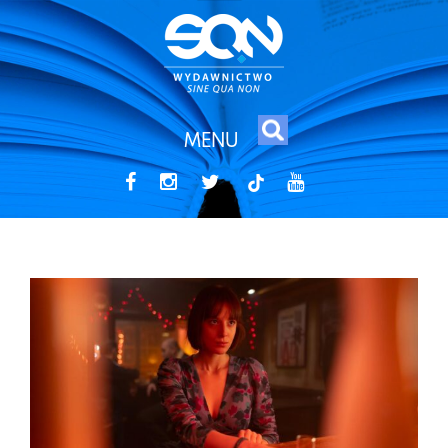
MENU
tiktok