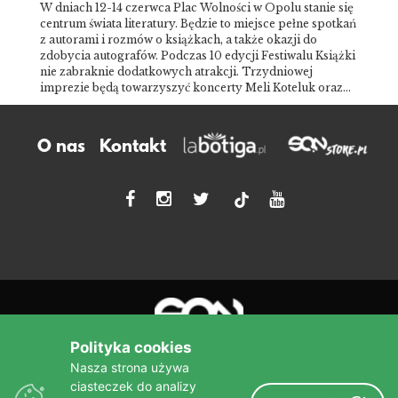
W dniach 12-14 czerwca Plac Wolności w Opolu stanie się
centrum świata literatury. Będzie to miejsce pełne spotkań
z autorami i rozmów o książkach, a także okazji do
zdobycia autografów. Podczas 10 edycji Festiwalu Książki
nie zabraknie dodatkowych atrakcji. Trzydniowej
imprezie będą towarzyszyć koncerty Meli Koteluk oraz…
O nas
Kontakt
tiktok
Polityka cookies
Nasza strona używa
ciasteczek do analizy