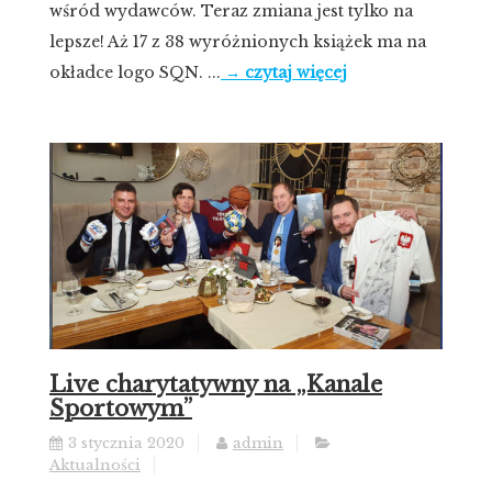
wśród wydawców. Teraz zmiana jest tylko na
lepsze! Aż 17 z 38 wyróżnionych książek ma na
okładce logo SQN. ...
→ czytaj więcej
Live charytatywny na „Kanale
Sportowym”
3 stycznia 2020
admin
Aktualności