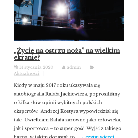
„Życie na ostrzu noża” na wielkim
ekranie?
14 stycznia 2020
admin
Aktualności
Kiedy w maju 2017 roku ukazywała się
autobiografia Rafała Jackiewicza, poprosiliśmy
o kilka słów opinii wybitnych polskich
ekspertów. Andrzej Kostyra wypowiedział się
tak: Uwielbiam Rafała zarówno jako człowieka,
jak i sportowca – to super gość. Wyjść z takiego
bagna, w jakim dorastał, to...
→ czytaj więcej