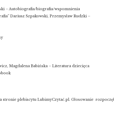
ki – Autobiografia/biografia/wspomnienia
rafia” Dariusz Szpakowski, Przemysław Rudzki –
sy
icz, Magdalena Babińska – Literatura dziecięca
obook
a stronie plebiscytu LubimyCzytać.pl. Głosowanie rozpoczęło