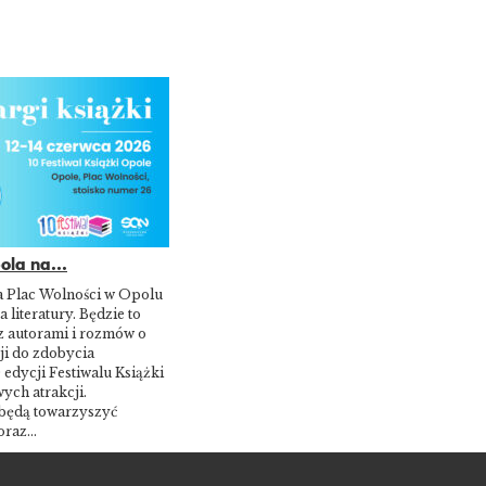
la na...
a Plac Wolności w Opolu
a literatury. Będzie to
z autorami i rozmów o
ji do zdobycia
 edycji Festiwalu Książki
ych atrakcji.
będą towarzyszyć
 oraz…