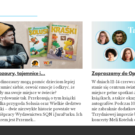
ozaury, tajemnice i...
Zapraszamy do Opo
 dinozaury mogą pomóc dzieciom lepiej
W dniach 12-14 czerwc
umieć siebie, oswoić emocje i odkryć, że
stanie się centrum świat
y ma swoje miejsce w świecie?
miejsce pełne spotkań 
cydowanie tak. Przekonują o tym książki
książkach, a także okaz
lka przygoda Solusia oraz Wielkie śledztwo
autografów. Podczas 10
ki – dwie niezwykłe historie powstałe we
nie zabraknie dodatkow
ółpracy Wydawnictwa SQN i JuraParku. Ich
Trzydniowej imprezie 
orem jest Przemek…
koncerty Meli Koteluk