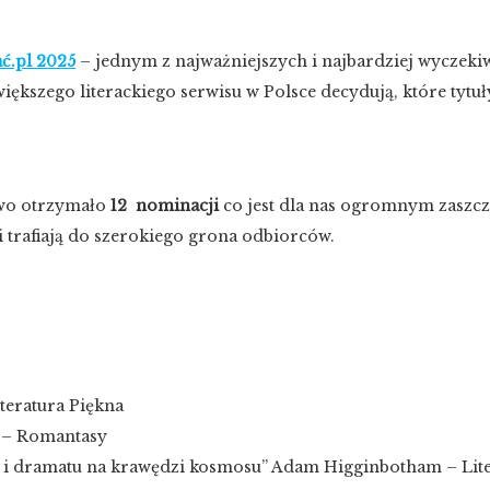
ć.pl 2025
– jednym z najważniejszych i najbardziej wyczek
jwiększego literackiego serwisu w Polsce decydują, które tytu
two otrzymało
12 nominacji
co jest dla nas ogromnym zaszcz
 trafiają do szerokiego grona odbiorców.
teratura Piękna
 – Romantasy
wa i dramatu na krawędzi kosmosu” Adam Higginbotham – Lit