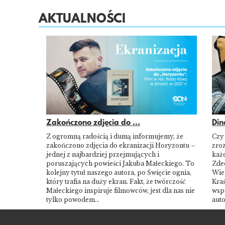
AKTUALNOŚCI
Zakończono zdjęcia do ...
Din
Z ogromną radością i dumą informujemy, że
Czy
zakończono zdjęcia do ekranizacji Horyzontu –
zroz
jednej z najbardziej przejmujących i
każd
poruszających powieści Jakuba Małeckiego. To
Zde
kolejny tytuł naszego autora, po Święcie ognia,
Wie
który trafia na duży ekran. Fakt, że twórczość
Kraś
Małeckiego inspiruje filmowców, jest dla nas nie
wsp
tylko powodem…
aut