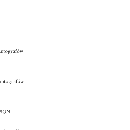
 Autografów
 Autografów
u SQN