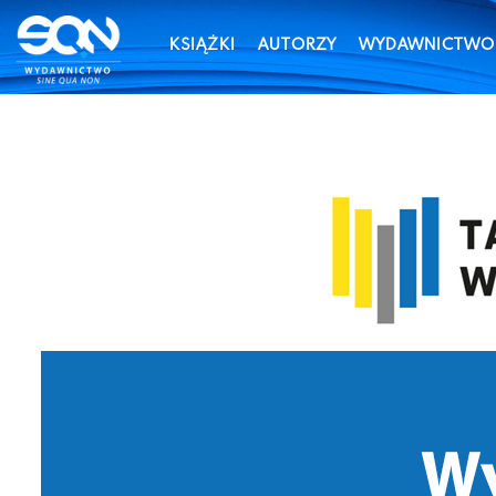
KSIĄŻKI
AUTORZY
WYDAWNICTWO