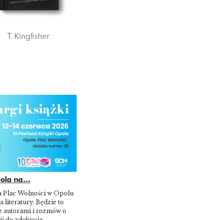
T. Kingfisher
la na...
a Plac Wolności w Opolu
a literatury. Będzie to
z autorami i rozmów o
ji do zdobycia