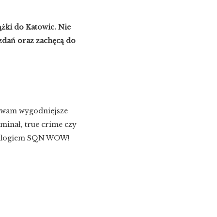
ążki do Katowic. Nie
 zdań oraz zachęcą do
i wam wygodniejsze
yminał, true crime czy
wym logiem SQN WOW!