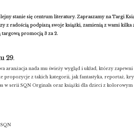
ejny stanie się centrum literatury. Zapraszamy na Targi Ksi
rzy z radością podpiszą swoje książki, zamienią z wami kilka
ą targową promocją 3 za 2.
ku 29
.
owa aranżacja nada mu świeży wygląd i układ, którzy zapewn
ze propozycje z takich kategorii, jak fantastyka, reportaż, kr
 u nas w serii SQN Orginals oraz książki dla dzieci z koloro
u SQN