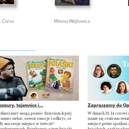
 Corso
Milena Wójtowicz
ozaury, tajemnice i...
Zapraszamy do Opo
 dinozaury mogą pomóc dzieciom lepiej
W dniach 12-14 czerwc
umieć siebie, oswoić emocje i odkryć, że
stanie się centrum świat
y ma swoje miejsce w świecie?
miejsce pełne spotkań 
cydowanie tak. Przekonują o tym książki
książkach, a także okaz