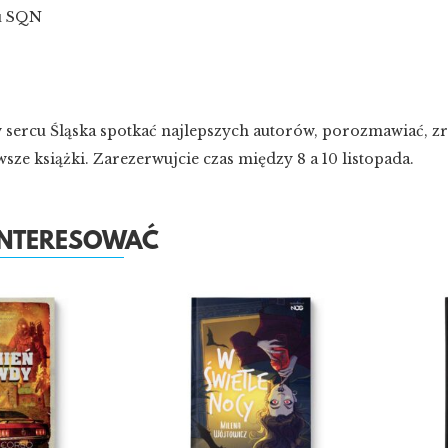
ku SQN
w sercu Śląska spotkać najlepszych autorów, porozmawiać, zr
ze książki. Zarezerwujcie czas między 8 a 10 listopada.
AINTERESOWAĆ