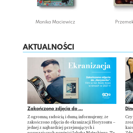
Monika Maciewicz
Przemek
AKTUALNOŚCI
Zakończono zdjęcia do ...
Din
Z ogromną radością i dumą informujemy, że
Czy
zakończono zdjęcia do ekranizacji Horyzontu –
zroz
jednej z najbardziej przejmujących i
każd
poruszających powieści Jakuba Małeckiego. To
Zde