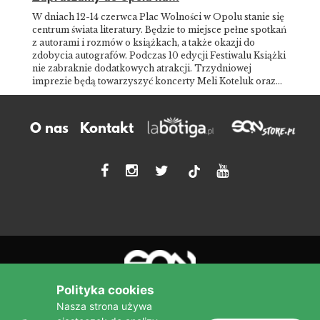
W dniach 12-14 czerwca Plac Wolności w Opolu stanie się
centrum świata literatury. Będzie to miejsce pełne spotkań
z autorami i rozmów o książkach, a także okazji do
zdobycia autografów. Podczas 10 edycji Festiwalu Książki
nie zabraknie dodatkowych atrakcji. Trzydniowej
imprezie będą towarzyszyć koncerty Meli Koteluk oraz…
O nas
Kontakt
tiktok
Polityka cookies
Nasza strona używa