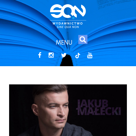
MENU
tiktok