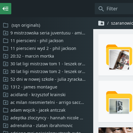
szaranowic
(sqn originals)
9 mistrzowska seria juventusu - amici sportivi
11 pierscieni - phil jackson
11 pierscieni wyd 2 - phil jackson
20:32 - marcin mortka
30 lat ligi mistrzow tom 1 - leszek orlowski
30 lat ligi mistrzow tom 2 - leszek orlowski
52 dni w nowej szkole - julia zyracka sara zyracka
1312 - james montague
acidland - krzysztof krainski
ac milan niesmiertelni - arrigo sacchi luigi garlando
adam wojcik - jacek antczak
adeptka zloczyncy - hannah nicole mehrer
adrenalina - zlatan ibrahimovic