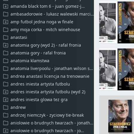
amanda black tom 6 - juan gomez-jurado barbara montez
ambasadorowie - lukasz walewski marcin pospiech
amp futbol jedna noga w finale
amy moja corka - mitch winehouse
anastasi
anatomia gory (wyd 2) - rafal fronia
anatomia gory - rafal fronia
anatomia klamstwa
anatomia liverpoolu - jonathan wilson scott murray
andrea anastasi licencja na trenowanie
andres iniesta artysta futbolu
andres iniesta artysta futbolu (wyd 2)
andres iniesta glowa tez gra
andrew
andrzej niemczyk - zyciowy tie-break
aniolowie o brudnych twarzach - jonathan wilson
aniolowie o brudnych twarzach - jonathan wilson (wyd 2)