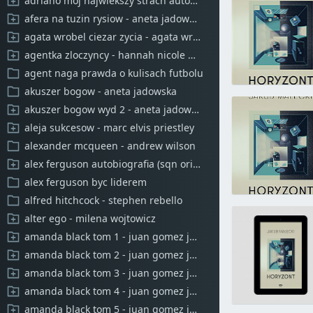
adriano moj najwiekszy strach autobiografia
afera na tuzin rysiow - aneta jadowska
agata wrobel ciezar zycia - agata wrobel mateusz skwierawski
agentka zloczyncy - hannah nicole meahrer
agent naga prawda o kulisach futbolu
akuszer bogow - aneta jadowska
akuszer bogow wyd 2 - aneta jadowska
aleja sukcesow - marc elvis priestley
alexander mcqueen - andrew wilson
alex ferguson autobiografia (sqn originals)
alex ferguson byc liderem
alfred hitchcock - stephen rebello
alter ego - milena wojtowicz
amanda black tom 1 - juan gomez jurado barbara montes
amanda black tom 2 - juan gomez jurado barbara montes
amanda black tom 3 - juan gomez jurado barbara montes
amanda black tom 4 - juan gomez jurado barbara montes
amanda black tom 5 - juan gomez jurado barbara montes