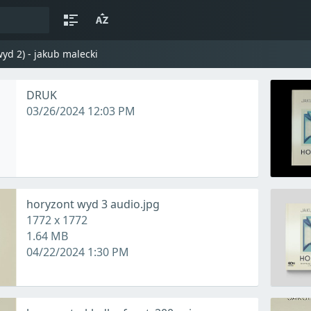
wyd 2) - jakub malecki
DRUK
03/26/2024 12:03 PM
horyzont wyd 3 audio.jpg
1772 x 1772
1.64 MB
04/22/2024 1:30 PM