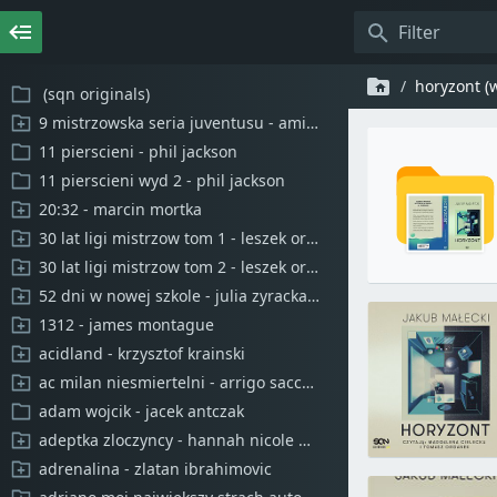
horyzont (
(sqn originals)
9 mistrzowska seria juventusu - amici sportivi
11 pierscieni - phil jackson
11 pierscieni wyd 2 - phil jackson
20:32 - marcin mortka
30 lat ligi mistrzow tom 1 - leszek orlowski
30 lat ligi mistrzow tom 2 - leszek orlowski
52 dni w nowej szkole - julia zyracka sara zyracka
1312 - james montague
acidland - krzysztof krainski
ac milan niesmiertelni - arrigo sacchi luigi garlando
adam wojcik - jacek antczak
adeptka zloczyncy - hannah nicole mehrer
adrenalina - zlatan ibrahimovic