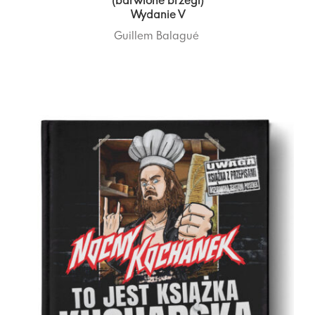
(barwione brzegi)
Wydanie V
Guillem Balagué