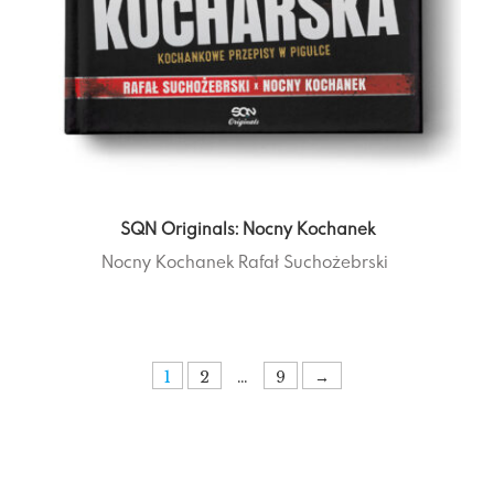
SQN Originals: Nocny Kochanek
Nocny Kochanek
Rafał Suchożebrski
1
2
…
9
→